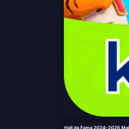
Hall da Fama 2024-2026 Mai