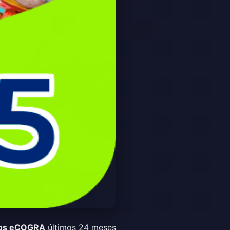
dos eCOGRA
últimos 24 meses