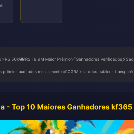
ah
👑
✅
⚡
s >R$ 50k
R$ 18.9M Maior Prêmio
Ganhadores Verificados
Saq
s prêmios auditados mensalmente eCOGRA relatórios públicos transparênc
ma - Top 10 Maiores Ganhadores kf365 