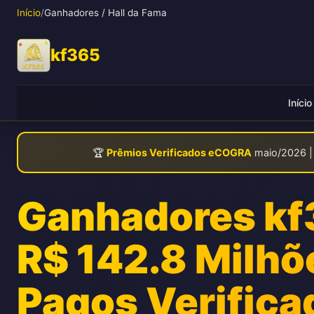
Início
/
Ganhadores / Hall da Fama
kf365
Início
🏆
Prêmios Verificados eCOGRA
maio/2026 | 
Ganhadores kf
R$ 142.8 Milhõ
Pagos Verifica