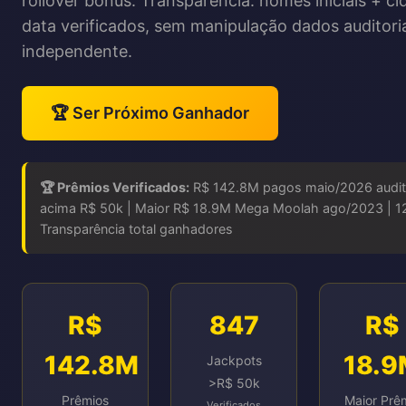
rollover bônus. Transparência: nomes iniciais + ci
data verificados, sem manipulação dados audito
independente.
🏆 Ser Próximo Ganhador
🏆 Prêmios Verificados:
R$ 142.8M pagos maio/2026 audit
acima R$ 50k | Maior R$ 18.9M Mega Moolah ago/2023 | 1
Transparência total ganhadores
R$
847
R$
142.8M
18.9
Jackpots
>R$ 50k
Prêmios
Maior Prê
Verificados