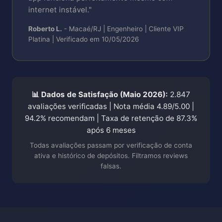
internet instável."
Roberto L.
- Macaé/RJ | Engenheiro | Cliente VIP
Platina | Verificado em 10/05/2026
📊 Dados de Satisfação (Maio 2026):
2.847
avaliações verificadas | Nota média 4.89/5.00 |
94.2% recomendam | Taxa de retenção de 87.3%
após 6 meses
Todas avaliações passam por verificação de conta
ativa e histórico de depósitos. Filtramos reviews
falsas.