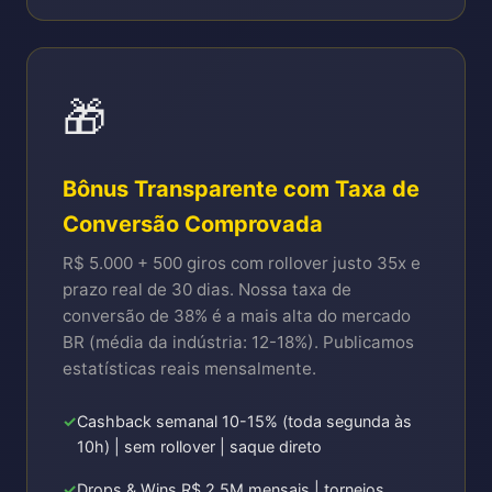
🎁
Bônus Transparente com Taxa de
Conversão Comprovada
R$ 5.000 + 500 giros com rollover justo 35x e
prazo real de 30 dias. Nossa taxa de
conversão de 38% é a mais alta do mercado
BR (média da indústria: 12-18%). Publicamos
estatísticas reais mensalmente.
Cashback semanal 10-15% (toda segunda às
10h) | sem rollover | saque direto
Drops & Wins R$ 2.5M mensais | torneios