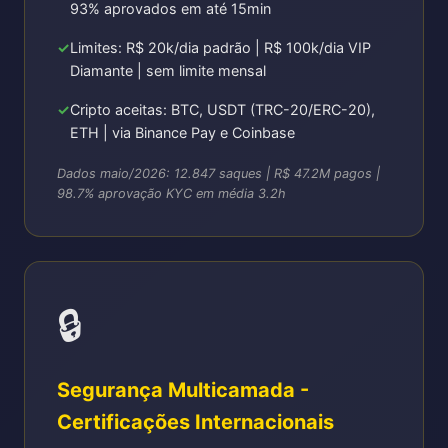
93% aprovados em até 15min
Limites: R$ 20k/dia padrão | R$ 100k/dia VIP
Diamante | sem limite mensal
Cripto aceitas: BTC, USDT (TRC-20/ERC-20),
ETH | via Binance Pay e Coinbase
Dados maio/2026: 12.847 saques | R$ 47.2M pagos |
98.7% aprovação KYC em média 3.2h
🔒
Segurança Multicamada -
Certificações Internacionais