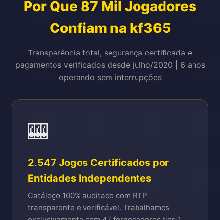
Por Que 87 Mil Jogadores
Confiam na kf365
Transparência total, segurança certificada e
pagamentos verificados desde julho/2020 | 6 anos
operando sem interrupções
🎰
2.547 Jogos Certificados por
Entidades Independentes
Catálogo 100% auditado com RTP
transparente e verificável. Trabalhamos
exclusivamente com 47 fornecedores tier-1