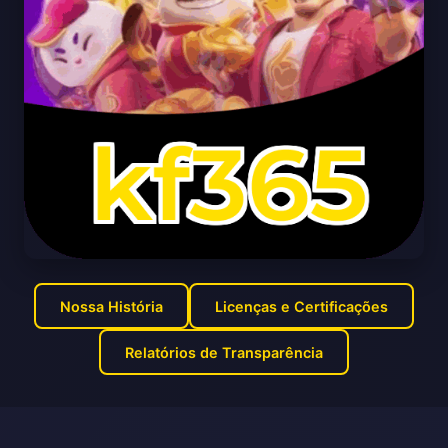
Nossa História
Licenças e Certificações
Relatórios de Transparência