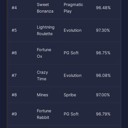
Sweet
Pragmatic
#4
96.48%
96
Bonanza
Play
Lightning
#5
Evolution
97.30%
97.
Roulette
Fortune
#6
PG Soft
96.75%
96
Ox
Crazy
#7
Evolution
96.08%
96.
Time
#8
Mines
Spribe
97.00%
97
Fortune
#9
PG Soft
96.79%
96
Rabbit