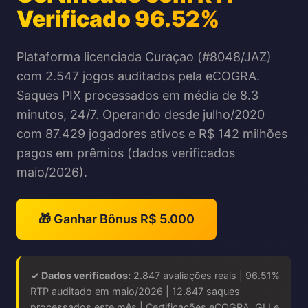
Verificado 96.52%
Plataforma licenciada Curaçao (#8048/JAZ)
com 2.547 jogos auditados pela eCOGRA.
Saques PIX processados em média de 8.3
minutos, 24/7. Operando desde julho/2020
com 87.429 jogadores ativos e R$ 142 milhões
pagos em prêmios (dados verificados
maio/2026).
🎁 Ganhar Bônus R$ 5.000
✓ Dados verificados:
2.847 avaliações reais | 96.51%
RTP auditado em maio/2026 | 12.847 saques
processados este mês | Certificações eCOGRA, GLI e