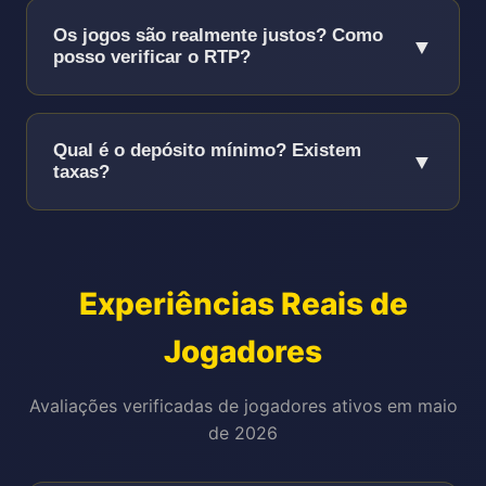
Proporção:
100% até R$ 5.000 (ex:
semana e feriados!
Os jogos são realmente justos? Como
▼
deposite R$ 1.000, receba +R$ 1.000 = R$
posso verificar o RTP?
Conta verificada:
3-15 minutos (93% dos
2.000 para jogar)
casos)
Somos auditados mensalmente por 3
500 Giros grátis:
50 giros/dia por 10 dias
Primeira retirada com KYC:
2-4 horas em
entidades internacionais independentes:
em slots selecionados
Qual é o depósito mínimo? Existem
▼
horário comercial
Rollover:
35x o valor do bônus (padrão
taxas?
eCOGRA:
Certificação desde março/2021.
Valores acima de R$ 50.000:
Revisão
da indústria)
Última auditoria: 18/nov/2024 - nota A+
Política 100% transparente - SEM taxas
manual, até 12 horas
Prazo:
30 dias para completar
GLI (Gaming Labs):
Testa algoritmos RNG
escondidas!
Tempo médio real em novembro/2024:
Taxa de sucesso:
38% dos jogadores
mensalmente. Certificado #GLI-BR-2024-
8.3 minutos
completam o rollover e sacam lucro
Experiências Reais de
PIX:
Depósito mínimo R$ 20 | Saque
kf365
Verificação KYC é obrigatória antes do
mínimo R$ 50 | Taxa: R$ 0,00
iTech Labs:
Auditoria trimestral de
Jogadores
primeiro saque conforme LGPD e
Bitcoin (BTC):
Depósito R$ 100 | Saque
segurança. Aprovados em setembro/2024
regulamentação Curaçao, protegendo você
R$ 200 | Taxa: R$ 0,00
Avaliações verificadas de jogadores ativos em maio
Transparência total:
Em novembro/2024,
contra fraudes.
USDT:
Depósito R$ 100 | Saque R$ 200 |
de 2026
pagamos R$ 47.2 milhões em prêmios de R$
Taxa: R$ 0,00
48.9 milhões apostados, resultando em RTP
Ethereum (ETH):
Depósito R$ 150 |