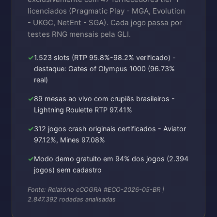
licenciados (Pragmatic Play - MGA, Evolution
- UKGC, NetEnt - SGA). Cada jogo passa por
testes RNG mensais pela GLI.
1.523 slots (RTP 95.8%-98.2% verificado) -
destaque: Gates of Olympus 1000 (96.73%
real)
89 mesas ao vivo com crupiês brasileiros -
Lightning Roulette RTP 97.41%
312 jogos crash originais certificados - Aviator
97.12%, Mines 97.08%
Modo demo gratuito em 94% dos jogos (2.394
jogos) sem cadastro
Fonte: Relatório eCOGRA #ECO-2026-05-BR |
2.847.392 rodadas analisadas