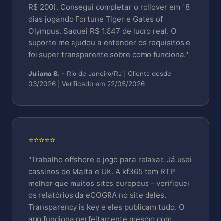
R$ 200). Consegui completar o rollover em 18
dias jogando Fortune Tiger e Gates of
Olympus. Saquei R$ 1.847 de lucro real. O
suporte me ajudou a entender os requisitos e
foi super transparente sobre como funciona."
Juliana S.
- Rio de Janeiro/RJ | Cliente desde
03/2026 | Verificado em 22/05/2026
⭐⭐⭐⭐⭐
"Trabalho offshore e jogo para relaxar. Já usei
cassinos de Malta e UK. A kf365 tem RTP
melhor que muitos sites europeus - verifiquei
os relatórios da eCOGRA no site deles.
Transparency is key e eles publicam tudo. O
app funciona perfeitamente mesmo com