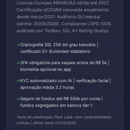
Licença Curaçao #8048/JAZ válida até 2027.
Certificação eCOGRA renovada anualmente
desde março/2021. Auditoria GLI mensal
(última: 20/05/2026). Compliance LGPD 100%
auditado por TecBan. SSL A+ Rating Qualys.
Criptografia SSL 256-bit grau bancário |
certificado EV (Extended Validation)
2FA obrigatória para saques acima de R$ 5k |
biometria opcional no app
KYC automatizado com IA | verificação facial |
aprovação média 3.2 horas
Seguro de fundos até R$ 500k por conta |
fundos segregados em bancos tier-1
Teste de penetração iTech Labs: sem vulnerabilidades
críticas | último teste 15/04/2026