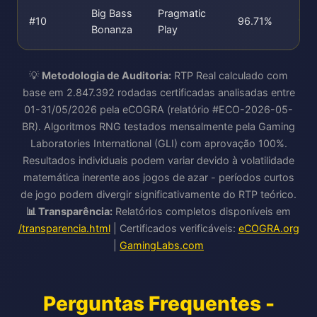
Big Bass
Pragmatic
#10
96.71%
96
Bonanza
Play
💡
Metodologia de Auditoria:
RTP Real calculado com
base em 2.847.392 rodadas certificadas analisadas entre
01-31/05/2026 pela eCOGRA (relatório #ECO-2026-05-
BR). Algoritmos RNG testados mensalmente pela Gaming
Laboratories International (GLI) com aprovação 100%.
Resultados individuais podem variar devido à volatilidade
matemática inerente aos jogos de azar - períodos curtos
de jogo podem divergir significativamente do RTP teórico.
📊 Transparência:
Relatórios completos disponíveis em
/transparencia.html
| Certificados verificáveis:
eCOGRA.org
|
GamingLabs.com
Perguntas Frequentes -