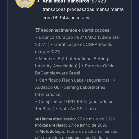
Analistas Financeiros:
87.429
transações processadas mensalmente
com 99.94% accuracy
🏆 Reconhecimentos e Certificações:
• Licença Curaçao #8048/JAZ (válida até
2027) | • Certificação eCOGRA (desde
março/2021)
• Membro IBIA (International Betting
Integrity Association) | • Parceiro Oficial
BeGambleAware Brasil
• Certificado iTech Labs (segurança) | •
Auditado GLI (Gaming Laboratories
International)
• Compliance LGPD 100% (auditado por
TecBan) | • Nota A+ SSL Labs
📅 Última atualização:
27 de maio de 2026 |
Próxima revisão:
27 de junho de 2026
✓ Metodologia:
Todos os dados numéricos
são extraídos de sistemas auditados e